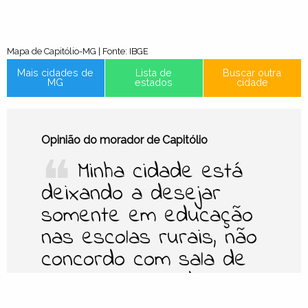
Mapa de Capitólio-MG | Fonte: IBGE
Mais cidades de
Lista de
Buscar outra
MG
estados
cidade
Opinião do morador de Capitólio
❝
Minha cidade está
deixando a desejar
somente em educação
nas escolas rurais, não
concordo com sala de
aula com mais de uma
turma, seriado que