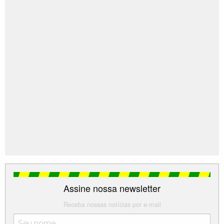
referido Decreto-Lei 1058 para vigorar no qüinqüênio
1944-1948, o Distrito de Capitólio figura no Município de
Piui.
Elevado à categoria de município pela Lei nº 336, de 27-
XII-1948 que fixou o quadro territorial para 1049-1953,
composto apenas de 1 Distrito, Capitólio.
Assim permanecendo no quadro fixado pela Lei nº 1039,
de 12-XII-1953 para vigorar no período 1954-1958,
comarca de Piui.
Assim permanecendo em divisão territorial datada de 1-
VII-1960.
Assine nossa newsletter
Fonte:
IBGE
Receba nossas notícias por e-mail