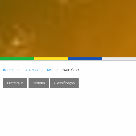
INÍCIO
ESTADOS
MG
CAPITÓLIO
Prefeitura
História
Classificação