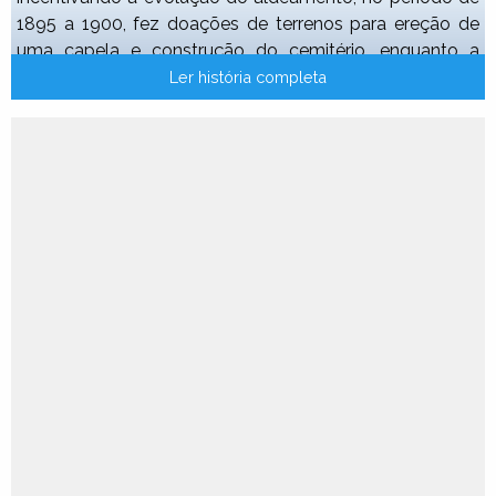
1895 a 1900, fez doações de terrenos para ereção de
uma capela e construção do cemitério, enquanto a
agricultura impelia a povoação para um
Ler história completa
desenvolvimento maior, sendo conhecida como Arraial
das Cabeças, pois ali se reuniam os grandes fazendeiros
da região para tratar de negócios.
O topônimo Capitólio foi dado ao município pela
lembrança do nome "Arraial das Cabeças", pois é de
"cabeça" a origem do vocábulo Capitólio.
GENTÍLICO: CAPITOLINO
FORMAÇÃO ADMINISTRATIVA
Distrito criado com sede na povoação de S. Sebastião
dos Franciscos e a denominação de capitólio por Lei