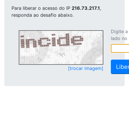
Para liberar o acesso
do IP
216.73.217.1
,
responda ao desafio abaixo.
Digite 
lado no
[trocar imagem]