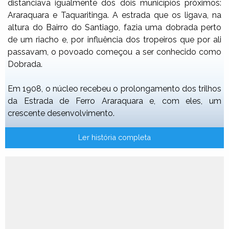
distanciava igualmente dos dois municípios próximos:
Araraquara e Taquaritinga. A estrada que os ligava, na
altura do Bairro do Santiago, fazia uma dobrada perto
de um riacho e, por influência dos tropeiros que por ali
passavam, o povoado começou a ser conhecido como
Dobrada.
Em 1908, o núcleo recebeu o prolongamento dos trilhos
da Estrada de Ferro Araraquara e, com eles, um
crescente desenvolvimento.
Ler história completa
GENTÍLICO: DOBRADENSE
FORMAÇÃO ADMINISTRATIVA
Distrito criado com a denominação de Dobrada, por Lei
Estadual no 1295, de 27 de dezembro de 1911, no
Municípiode Matão.
Em divisão administrativa do Brasil referente ao ano de