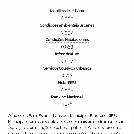
Mobilidade Urbana
0,886
Condições ambientais urbanas
0,997
Condições Habitacionais
0,853
Infraestrutura
0,997
Serviços Coletivos Urbanos
0,713
Nota IBEU
0,889
Ranking Nacional
417º
O Índice de Bem-Estar Urbano dos Municípios Brasileiros (IBEU-
Municipal), tem o propósito de oferecer mais um instrumento para
avaliação e formulação de políticas públicas. O índice apresenta
um levantamento inédito sobre as condições urbanas dos 5.565