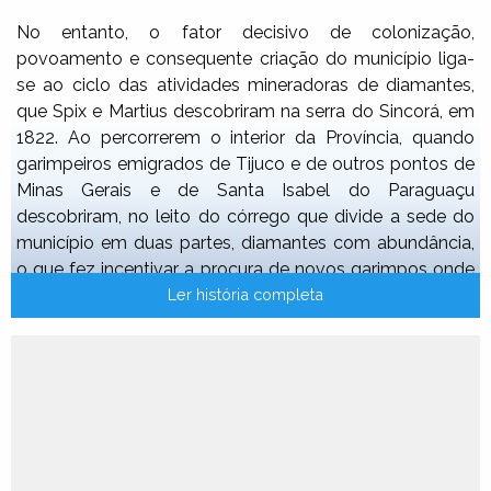
No entanto, o fator decisivo de colonização,
povoamento e consequente criação do município liga-
se ao ciclo das atividades mineradoras de diamantes,
que Spix e Martius descobriram na serra do Sincorá, em
1822. Ao percorrerem o interior da Província, quando
garimpeiros emigrados de Tijuco e de outros pontos de
Minas Gerais e de Santa Isabel do Paraguaçu
descobriram, no leito do córrego que divide a sede do
município em duas partes, diamantes com abundância,
o que fez incentivar a procura de novos garimpos onde
o trabalho de extração de pedras preciosas fosse mais
Ler história completa
aconselhável.
Como era natural, a notícia do descobrimento correu
célere e, dentro de curto período, grande quantidade de
garimpeiros se deslocam para as margens daquele
riacho diamantino.