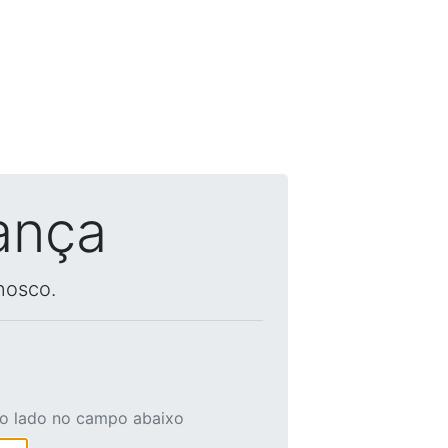
ança
nosco.
ao lado no campo abaixo