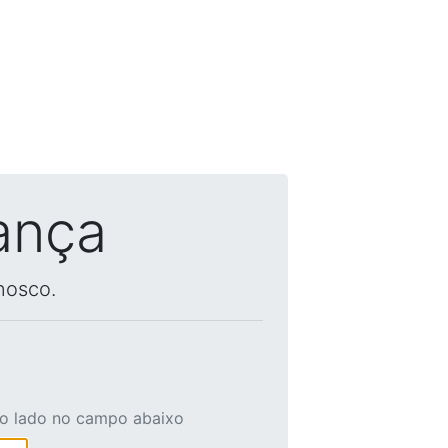
ança
nosco.
ao lado no campo abaixo