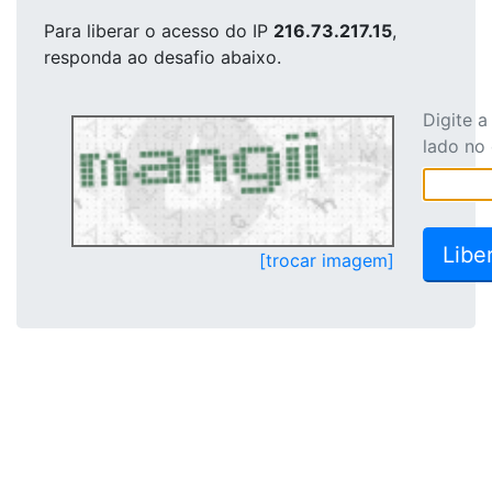
Para liberar o acesso
do IP
216.73.217.15
,
responda ao desafio abaixo.
Digite 
lado no
[trocar imagem]