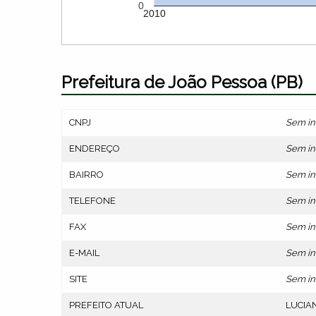
0
2010
Prefeitura de João Pessoa (PB)
CNPJ
Sem in
ENDEREÇO
Sem in
BAIRRO
Sem in
TELEFONE
Sem in
FAX
Sem in
E-MAIL
Sem in
SITE
Sem in
PREFEITO ATUAL
LUCIAN