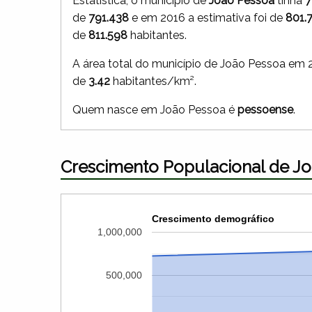
Estatística, o município de
João Pessoa
tinha
7
de
791.438
e em 2016 a estimativa foi de
801.
de
811.598
habitantes.
A área total do município de João Pessoa em 
de
3.42
habitantes/km².
Quem nasce em João Pessoa é
pessoense
.
Crescimento Populacional de Jo
Crescimento demográfico
1,000,000
500,000