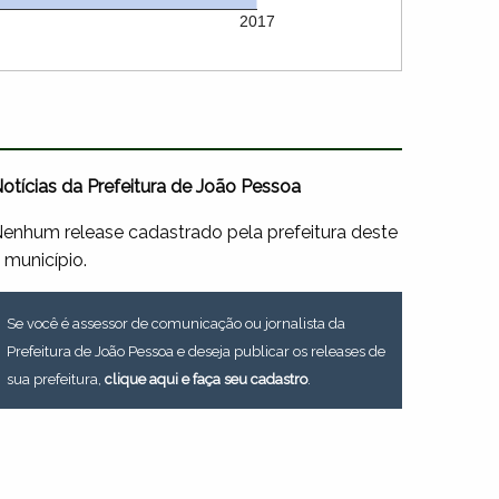
2017
otícias da Prefeitura de João Pessoa
enhum release cadastrado pela prefeitura deste
 município.
Se você é assessor de comunicação ou jornalista da
Prefeitura de João Pessoa e deseja publicar os releases de
sua prefeitura,
clique aqui e faça seu cadastro
.