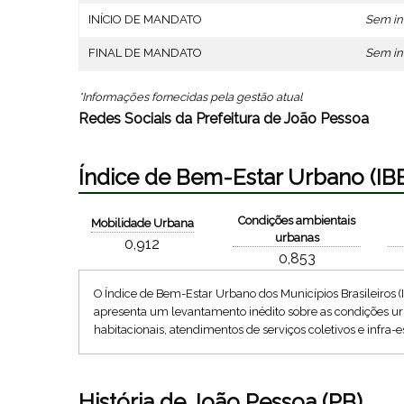
INÍCIO DE MANDATO
Sem in
FINAL DE MANDATO
Sem in
*Informações fornecidas pela gestão atual
Redes Sociais da Prefeitura de João Pessoa
Índice de Bem-Estar Urbano (IB
Condições ambientais
Mobilidade Urbana
urbanas
0,912
0,853
O Índice de Bem-Estar Urbano dos Municípios Brasileiros (
apresenta um levantamento inédito sobre as condições urb
habitacionais, atendimentos de serviços coletivos e infra-e
História de João Pessoa (PB)