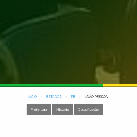
INÍCIO
ESTADOS
PB
JOÃO PESSOA
Prefeitura
História
Classificação