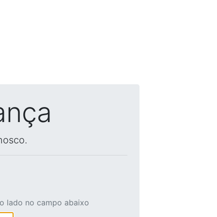
ança
nosco.
ao lado no campo abaixo