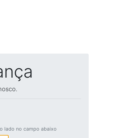
ança
nosco.
ao lado no campo abaixo