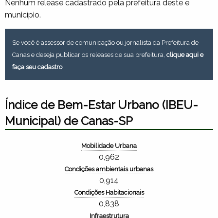
Nenhum release cadastrado pela prefeitura deste e
município.
Se você é assessor de comunicação ou jornalista da Prefeitura de
Canas e deseja publicar os releases de sua prefeitura,
clique aqui e
faça seu cadastro
.
Índice de Bem-Estar Urbano (IBEU-
Municipal) de Canas-SP
Mobilidade Urbana
0,962
Condições ambientais urbanas
0,914
Condições Habitacionais
0,838
Infraestrutura