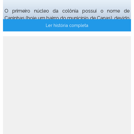
O primeiro núcleo da colônia possui o nome de
Caninhas (hoje um bairro do município de Canas), devido
a qualidade da cana-de-açúcar plantada no local, a
Ler história completa
crenolina, um tipo habitualmente mais fino do que as
outras qualidades plantadas em outros locais da
colônia.
Os imigrantes assinavam um contrato por cada lote de
terra doada (na época o valor destes lotes girava em
torno de 400.000 mil réis cada um), sendo estipulado
um prazo de quatro anos para que a dívida fosse
quitada. Com o integral cumprimento do contrato e seu
término, os imigrantes adquiriam o direito de plantarem
o que quisessem.
Além da lavoura de cana-de-açúcar, cuja produção
abastecia o Engenho Central de Lorena, plantavam para
sua subsistência e de sua família, produtos como arroz,