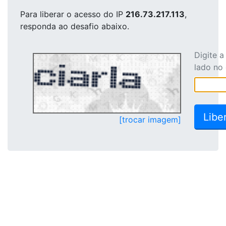
Para liberar o acesso
do IP
216.73.217.113
,
responda ao desafio abaixo.
Digite 
lado no
[trocar imagem]