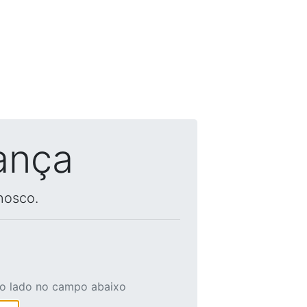
ança
nosco.
ao lado no campo abaixo