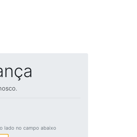
ança
nosco.
ao lado no campo abaixo