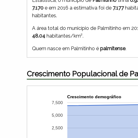
Estatística, o município de
Palmitinho
tinha
6.9
7.170
e em 2016 a estimativa foi de
7.177
habit
habitantes.
A área total do município de Palmitinho em 20
48.04
habitantes/km².
Quem nasce em Palmitinho é
palmitense
.
Crescimento Populacional de Pa
Crescimento demográfico
7,500
5,000
2,500