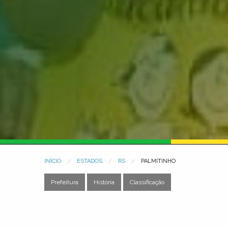
INÍCIO
ESTADOS
RS
PALMITINHO
Prefeitura
História
Classificação