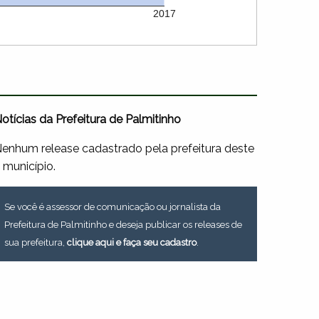
2017
otícias da Prefeitura de Palmitinho
enhum release cadastrado pela prefeitura deste
 município.
Se você é assessor de comunicação ou jornalista da
Prefeitura de Palmitinho e deseja publicar os releases de
sua prefeitura,
clique aqui e faça seu cadastro
.