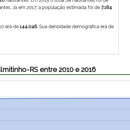
20
habitantes. Em 2015 o total de habitantes foi de
antes. Já em 2017, a população estimada foi de
7.184
10 era de
144.046
. Sua densidade demográfica era de
lmitinho-RS entre 2010 e 2016