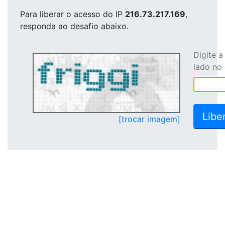
Para liberar o acesso
do IP
216.73.217.169
,
responda ao desafio abaixo.
Digite 
lado no
[trocar imagem]