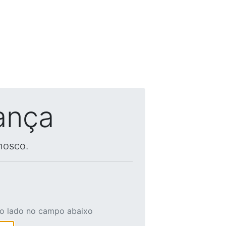
ança
nosco.
ao lado no campo abaixo