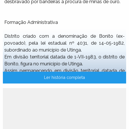
desbravado por bandeiras à procura de minas de ouro.
Formação Administrativa
Distrito criado com a denominação de Bonito (ex-
povoado), pela lei estadual nº 4031, de 14-05-1982,
subordinado ao município de Utinga.
Em divisão territorial datada de 1-VII-1983, o distrito de
Bonito, figura no município de Utinga.
Assim permanecendo em divisão territorial datada de
1988.
Ler história completa
Elevado à categoria de município com a denominação
de Bonito, pela lei estadual nº 5021, de 13-06-1989,
desmembrado do município de Utinga. Sede no antigo
distrito de Bonito. Constituído do distrito sede. Instalado
em 01-01-1990.