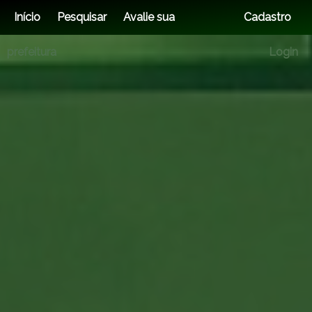
Início
Pesquisar
Avalie sua
Cadastro
prefeitura
Login