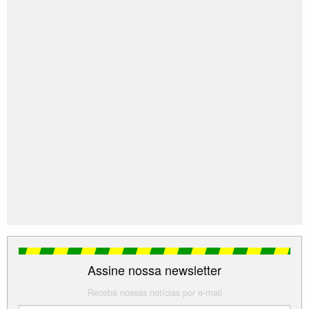
Assim permanecendo em divisão territorial datada de
2007.
Fonte:
IBGE
Assine nossa newsletter
Receba nossas notícias por e-mail