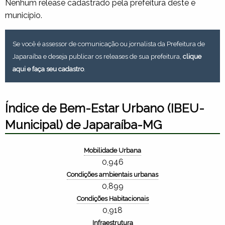
Nenhum release cadastrado pela prefeitura deste e
município.
Se você é assessor de comunicação ou jornalista da Prefeitura de
Japaraíba e deseja publicar os releases de sua prefeitura,
clique
aqui e faça seu cadastro
.
Índice de Bem-Estar Urbano (IBEU-
Municipal) de Japaraíba-MG
Mobilidade Urbana
0,946
Condições ambientais urbanas
0,899
Condições Habitacionais
0,918
Infraestrutura