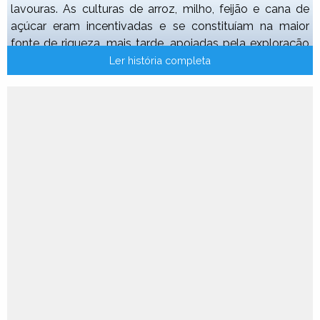
lavouras. As culturas de arroz, milho, feijão e cana de
açúcar eram incentivadas e se constituíam na maior
fonte de riqueza, mais tarde, apoiadas pela exploração
pecuária. A família Fernandes Pereira fez doação das
Ler história completa
terras para formação do patrimônio municipal, definido a
área ser ocupado pelo núcleo. A primeira escola foi
construída em terreno doado pela família Jacinto. O
povoado era elevado a distrito, em 1953, com o nome
de Japaraíba.
O topônimo originou-se de seu desmembramento do
município de Arcos, donde, "Japa" = a arco + "ibia" = pau,
isto é "Pau de Arco" (filha de Arcos).
Gentílico: japaraíbano
Formação Administrativa